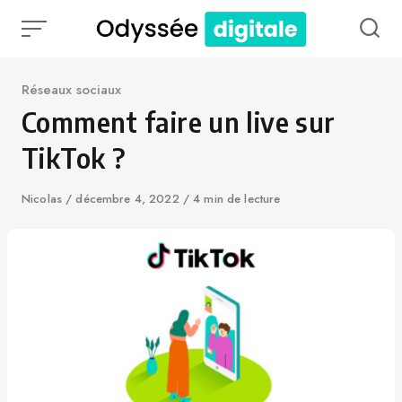
Skip
to
content
Catégorie
Réseaux sociaux
Comment faire un live sur
TikTok ?
Auteur
Nicolas
Publié
décembre 4, 2022
4 min de lecture
le