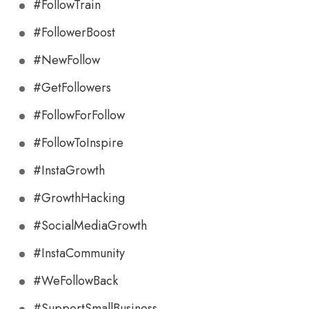
#FollowTrain
#FollowerBoost
#NewFollow
#GetFollowers
#FollowForFollow
#FollowToInspire
#InstaGrowth
#GrowthHacking
#SocialMediaGrowth
#InstaCommunity
#WeFollowBack
#SupportSmallBusiness