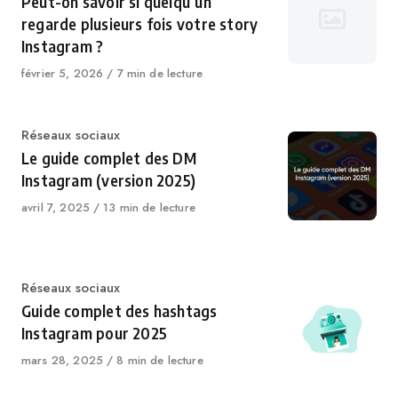
Peut-on savoir si quelqu’un
regarde plusieurs fois votre story
Instagram ?
Publié
février 5, 2026
7 min de lecture
le
Catégorie
Réseaux sociaux
Le guide complet des DM
Instagram (version 2025)
Publié
avril 7, 2025
13 min de lecture
le
Catégorie
Réseaux sociaux
Guide complet des hashtags
Instagram pour 2025
Publié
mars 28, 2025
8 min de lecture
le