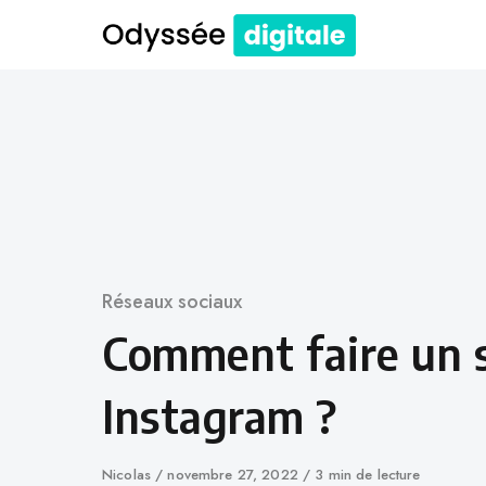
Skip
to
content
Catégorie
Réseaux sociaux
Comment faire un 
Instagram ?
Auteur
Nicolas
Publié
novembre 27, 2022
3 min de lecture