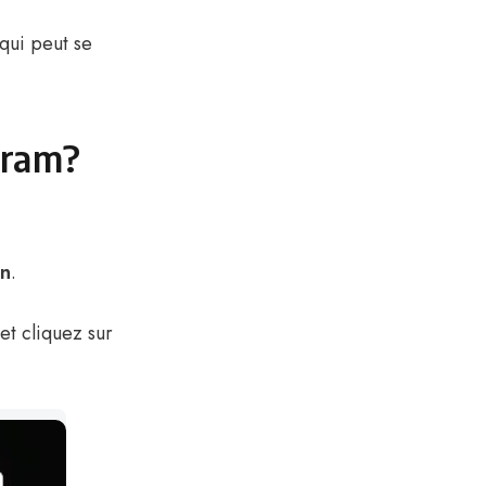
qui peut se
gram?
on
.
et cliquez sur