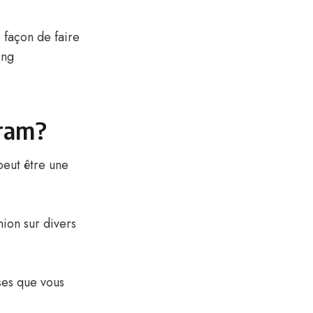
 façon de faire
ing
gram?
eut être une
nion sur divers
ses que vous