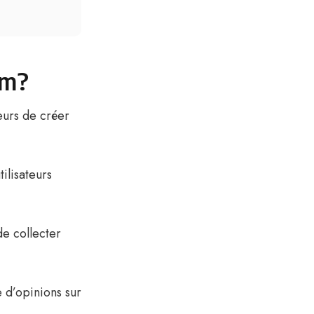
am?
teurs de créer
ilisateurs
e collecter
e d’opinions sur