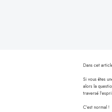
le
Dans cet articl
Si vous êtes u
alors la quest
traversé l’esp
C’est normal !