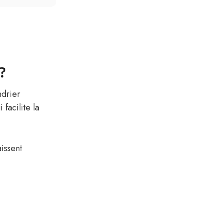
?
ndrier
facilite la
issent