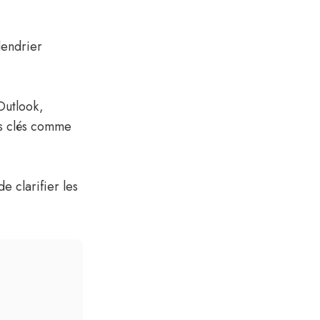
lendrier
Outlook,
és clés comme
e clarifier les