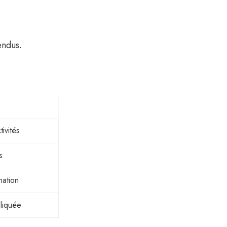
endus.
ivités
s
nation
liquée