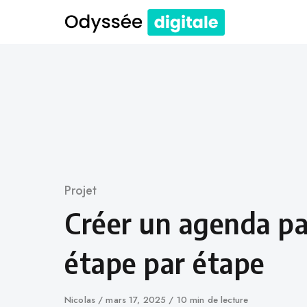
Skip
to
content
Catégorie
Projet
Créer un agenda pa
étape par étape
Auteur
Nicolas
Publié
mars 17, 2025
10 min de lecture