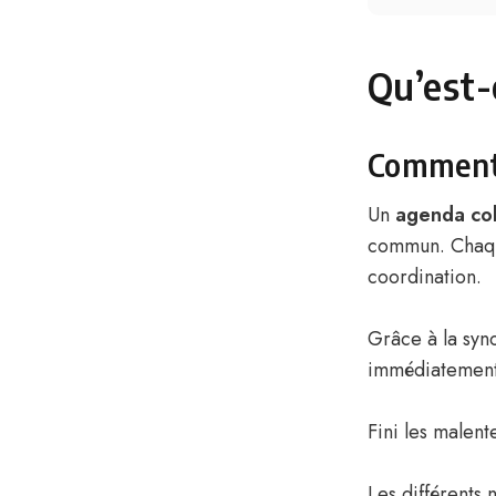
Qu’est-
Comment 
Un
agenda col
commun. Chaque
coordination.
Grâce à la sync
immédiatement 
Fini les malent
Les différents 