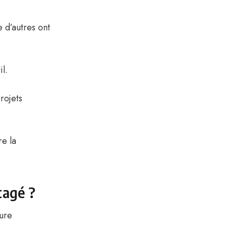
e d’autres ont
il.
projets
re la
tagé ?
eure