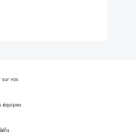
 sur vos
es équipes
éfis