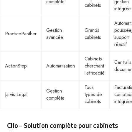
complète
gestion
cabinets
intégrée
Automati
Gestion
Grands
poussée
PracticePanther
avancée
cabinets
support
réactif
Cabinets
Centralis
ActionStep
Automatisation
cherchant
documen
l’efficacité
Tous
Facturati
Gestion
Jarvis Legal
types de
comptabil
complète
cabinets
intégrée
Clio – Solution complète pour cabinets