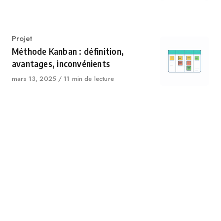
le
Catégorie
Projet
Méthode Kanban : définition,
avantages, inconvénients
Publié
mars 13, 2025
11 min de lecture
le
Catégorie
Projet
Comment créer un budget
prévisionnel projet efficace
Publié
mars 11, 2025
16 min de lecture
le
Catégorie
Projet