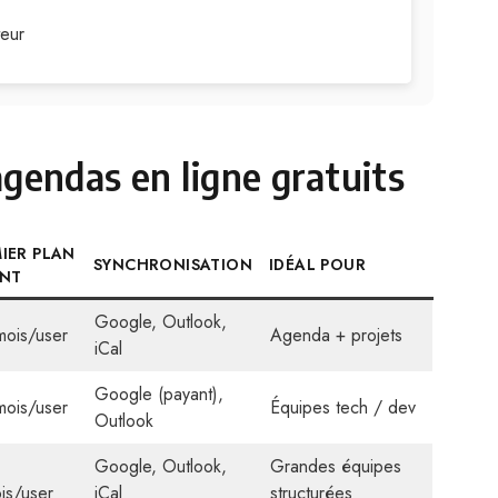
teur
gendas en ligne gratuits
IER PLAN
SYNCHRONISATION
IDÉAL POUR
ANT
Google, Outlook,
mois/user
Agenda + projets
iCal
Google (payant),
mois/user
Équipes tech / dev
Outlook
Google, Outlook,
Grandes équipes
is/user
iCal
structurées