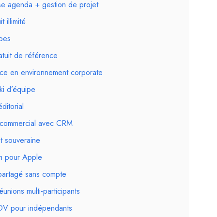
e agenda + gestion de projet
 illimité
pes
tuit de référence
nce en environnement corporate
ki d’équipe
ditorial
 commercial avec CRM
et souveraine
um pour Apple
partagé sans compte
unions multi-participants
DV pour indépendants