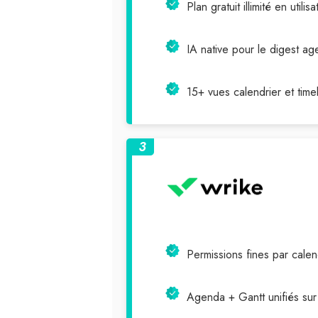
Plan gratuit illimité en utilis
IA native pour le digest a
15+ vues calendrier et time
3
Permissions fines par calen
Agenda + Gantt unifiés su