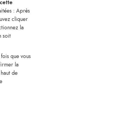
cette
aitées : Après
ouvez cliquer
ctionnez la
 soit
 fois que vous
firmer la
 haut de
re