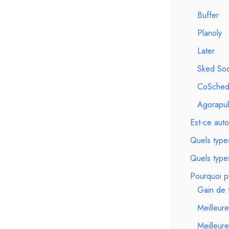
Buffer
Planoly
Later
Sked Soc
CoSched
Agorapu
Est-ce aut
Quels type
Quels type
Pourquoi pl
Gain de 
Meilleure
Meilleur