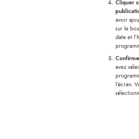
Cliquer 
publicati
avoir ajou
sur le bo
date et l
programmé
Confirme
avez séle
programma
l’écran. 
sélection