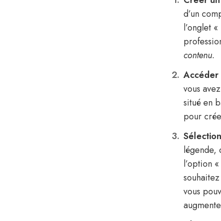
Créer un
d’un comp
l’onglet 
professio
contenu.
Accéder à
vous avez
situé en b
pour crée
Sélection
légende, 
l’option 
souhaitez
vous pouv
augmenter 