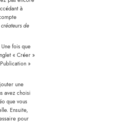
sez pas encore
accédant à
u compte
s créateurs de
Une fois que
nglet « Créer »
 Publication »
jouter une
us avez choisi
déo que vous
le. Ensuite,
cessaire pour