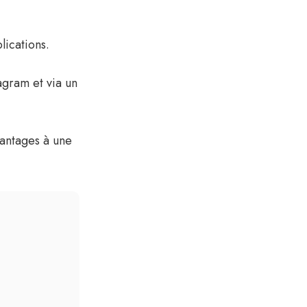
lications.
agram et via un
vantages à une